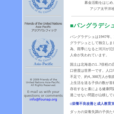
募金活動をはじめ
アジア太平洋
■バングラデシ
バングラデシュは1947年
グラデシュとして独立しま
為、雨季になると河川が氾
人命が失われています。
国土は北海道の1.7倍程の
口密度は世界一です。人口
不足で、約4,300万人
© 2009 Friends of the
上生活を送る子供の数が首
United Nations Asia-Pacific.
All Rights Reserved.
存在するヒ素による健康問
E-mail us with your
過ごせない問題が山積して
questions or comments
info@founap.org
○栄養不良改善と成人教育
ダッカの栄養失調の子供た