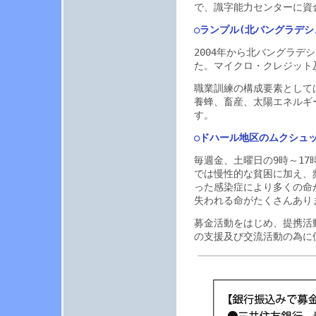
で、識字能力センターに資
○ランプル(北バングラデシ
2004年から北バングラ
た。マイクロ・クレジット
職業訓練の構成要素として
養蜂、畜産、太陽エネルギ
す。
○ドハール地区のムクシュ
毎週金、土曜日の9時～1
では慢性的な貧困に加え、
った感染症により多くの命
失われる命がたくさんあり
募金活動をはじめ、提携活
の支援及び交流活動の為に