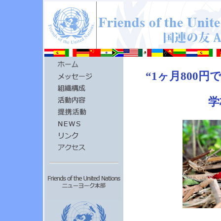
“1ヶ月800
学