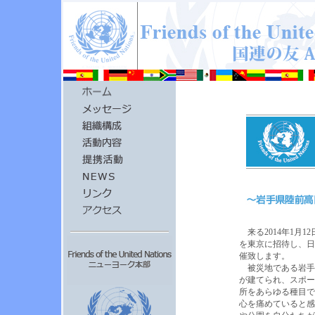
来る2014年1月
を東京に招待し、日
催致します。
被災地である岩手
が建てられ、スポー
所をあらゆる種目で
心を痛めていると感