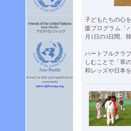
子どもたちの心
援プログラム「ハー
月1日の3日間、
ハートフルクラ
しむことで「草
和レッズや日本
E-mail us with your questions or
comments
admin@founap.org