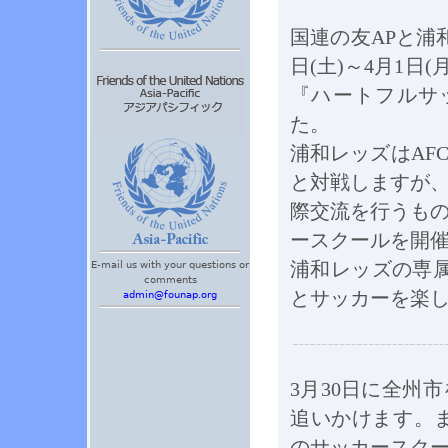
国連の友APと浦
日(土)～4月1日
『ハートフルサッ
た。
浦和レッズはAF
と対戦しますが
際交流を行うも
ースクールを開
E-mail us with your questions or
浦和レッズの専属
comments
とサッカーを楽
admin@founap.org
3月30日に全州
追いかけます。ま
のサッカースクー