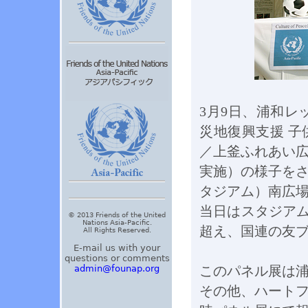
3月9日、浦和レ
災地復興支援 
／上釜ふれあい
実施）の様子をさ
タジアム）南広
当日はスタジアム
© 2013 Friends of the United
Nations Asia-Pacific.
超え、国連の友
All Rights Reserved.
E-mail us with your
questions or comments
admin@founap.org
このパネル展は
その他、ハート