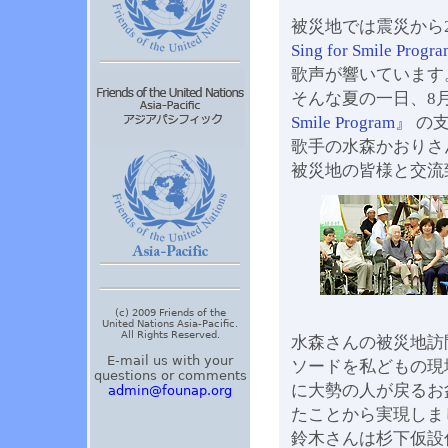
被災地では震災から
Sing for Smile Prog
歌声が響いています
そんな夏の一日、8
Smile Program』
の
歌手の水森かおりさ
被災地の皆様と交流
(c) 2009 Friends of the
United Nations Asia-Pacific.
All Rights Reserved.
水森さんの被災地訪
E-mail us with your
ソードを私どもの現
questions or comments
に大勢の人が戻るお
admin@founap.org
たことから実現しま
鈴木さんは杉下仮設