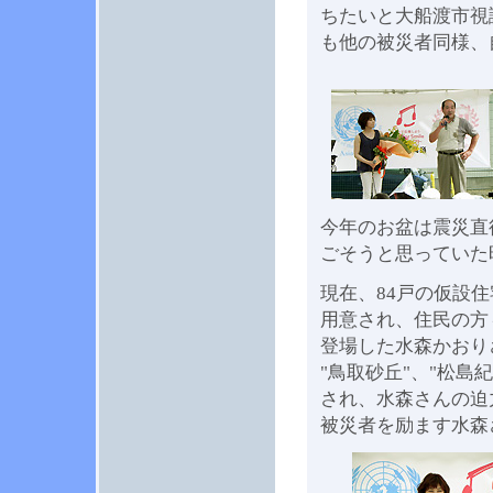
ちたいと大船渡市視
も他の被災者同様、
今年のお盆は震災直
ごそうと思っていた
現在、84戸の仮設
用意され、住民の方
登場した水森かおり
"鳥取砂丘"、"松島
され、水森さんの迫
被災者を励ます水森