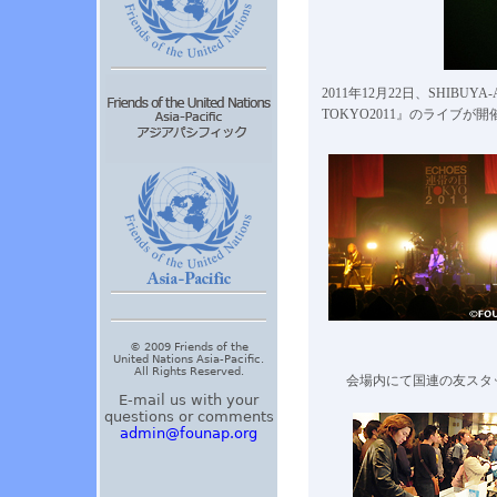
2011年12月22日、SHIBUY
TOKYO2011』のライブが
© 2009 Friends of the
United Nations Asia-Pacific.
All Rights Reserved.
会場内にて国連の友スタ
E-mail us with your
questions or comments
admin@founap.org