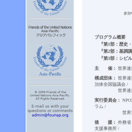
参加
プログラム概要
『第1部：歴史・
『第2部：基調講
『第3部：シビル
主 催：
世界連
構成団体：
世界連
治体全国協議会 /
世界連邦日
© 2009 Friends of the
United Nations Asia-Pacific.
All Rights Reserved.
実行委員会：
NP
E-mail us with your
ラム /
questions or comments
世界連邦東
admin@founap.org
後 援：
外務省 
支援事務所 /