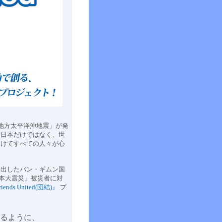
北地方太平洋沖地震」が発
、日本だけではなく、世
向けてすべての人々が心
出したバン・ギムン国
日本大震災」被災者に対
iends United(団結)』
プ
るように、