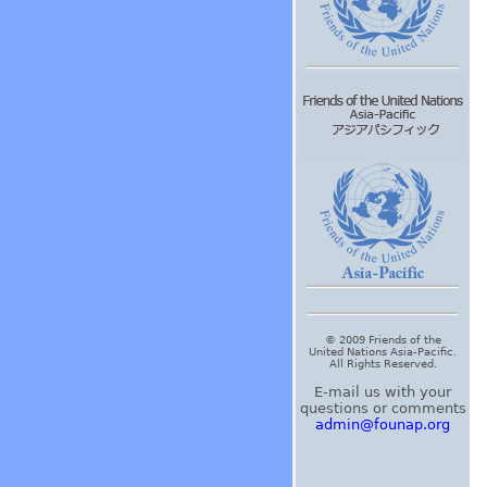
© 2009 Friends of the
United Nations Asia-Pacific.
All Rights Reserved.
E-mail us with your
questions or comments
admin@founap.org