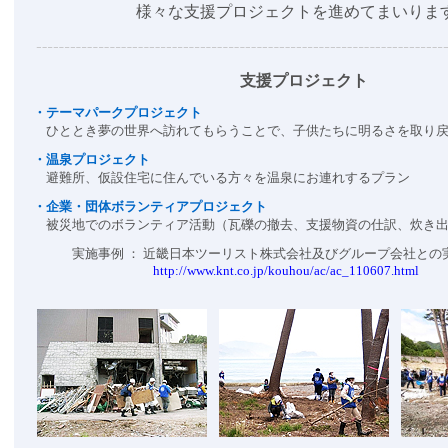
様々な支援プロジェクトを進めてまいりま
支援プロジェクト
・テーマパークプロジェクト
ひととき夢の世界へ訪れてもらうことで、子供たちに明るさを取り戻
・温泉プロジェクト
避難所、仮設住宅に住んでいる方々を温泉にお連れするプラン
・企業・団体ボランティアプロジェクト
被災地でのボランティア活動（瓦礫の撤去、支援物資の仕訳、炊き出
実施事例 ： 近畿日本ツーリスト株式会社及びグループ会社との
http://www.knt.co.jp/kouhou/ac/ac_110607.html