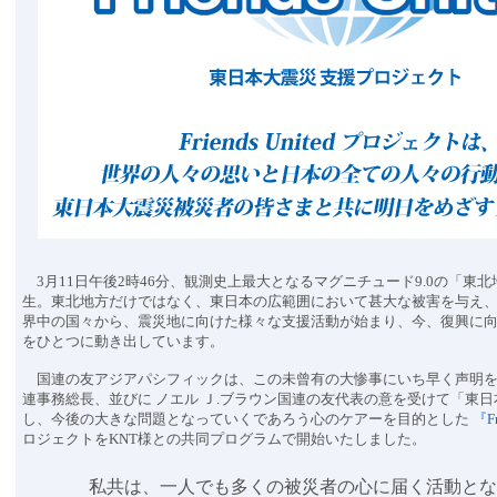
3月11日午後2時46分、観測史上最大となるマグニチュード9.0の「東
生。東北地方だけではなく、東日本の広範囲において甚大な被害を与え
界中の国々から、震災地に向けた様々な支援活動が始まり、今、復興に
をひとつに動き出しています。
国連の友アジアパシフィックは、この未曾有の大惨事にいち早く声明を
連事務総長、並びに ノエル Ｊ.ブラウン国連の友代表の意を受けて「東
し、今後の大きな問題となっていくであろう心のケアーを目的とした
『Fr
ロジェクトをKNT様との共同プログラムで開始いたしました。
私共は、一人でも多くの被災者の心に届く活動とな