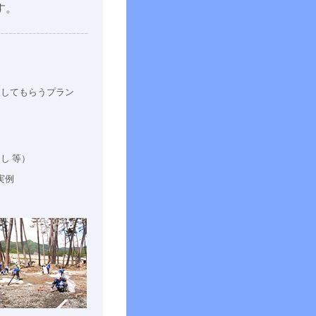
す。
してもらうプラン
し 等）
実例