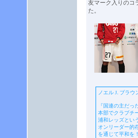
友マーク入りのコ
た。
ノエル J. ブラ
『国連の主だっ
本部でクラブチー
浦和レッズとい
オンリーダー的
を通じて平和を