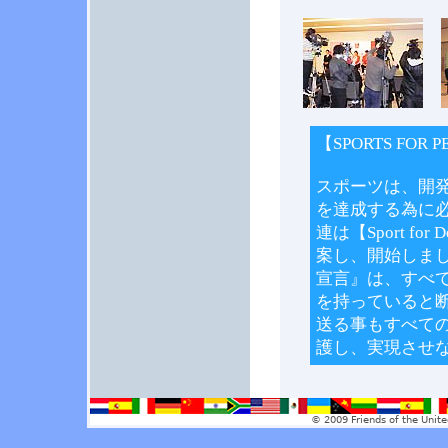
【SPORTS FO
スポーツは、開発
を達成する為に
連は【Sport for
案し、開始しまし
宣言』は、すべ
を持っていると
送る事もすべて
護し、実現させ
© 2009 Friends of the Unite