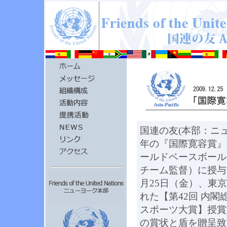
国連の友(本部：ニュ
年の『国際寛容賞』を
ールドベースボール
チーム監督）に授与
月25日（金）、東
れた【第42回 内閣
スポーツ大賞】授賞
の賞状と盾を贈呈致