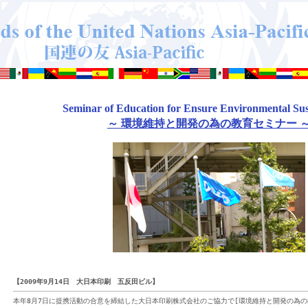
Seminar of Education for Ensure Environmental Sust
～ 環境維持と開発の為の教育セミナー 
【2009年9月14日 大日本印刷 五反田ビル】
本年8月7日に提携活動の合意を締結した大日本印刷株式会社のご協力で[環境維持と開発の為の