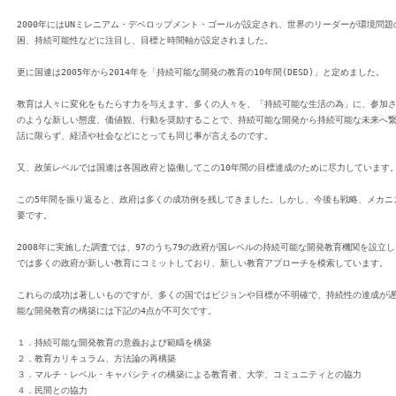
2000年にはUNミレニアム・デベロップメント・ゴールが設定され、世界のリーダーが環境問
困、持続可能性などに注目し、目標と時間軸が設定されました。
更に国連は2005年から2014年を「持続可能な開発の教育の10年間(DESD)」と定めました。
教育は人々に変化をもたらす力を与えます。多くの人々を、「持続可能な生活の為」に、参加
のような新しい態度、価値観、行動を奨励することで、持続可能な開発から持続可能な未来へ
話に限らず、経済や社会などにとっても同じ事が言えるのです。
又、政策レベルでは国連は各国政府と協働してこの10年間の目標達成のために尽力しています
この5年間を振り返ると、政府は多くの成功例を残してきました。しかし、今後も戦略、メカニ
要です。
2008年に実施した調査では、97のうち79の政府が国レベルの持続可能な開発教育機関を設立
では多くの政府が新しい教育にコミットしており、新しい教育アプローチを模索しています。
これらの成功は著しいものですが、多くの国ではビジョンや目標が不明確で、持続性の達成が
能な開発教育の構築には下記の4点が不可欠です。
１．持続可能な開発教育の意義および範疇を構築
２．教育カリキュラム、方法論の再構築
３．マルチ・レベル・キャパシティの構築による教育者、大学、コミュニティとの協力
４．民間との協力