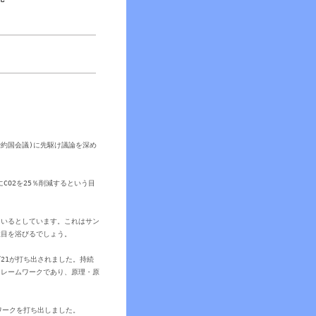
締約国会議)に先駆け議論を深め
CO2を25％削減するという目
ているとしています。これはサン
注目を浴びるでしょう。
21が打ち出されました。持続
フレームワークであり、原理・原
ワークを打ち出しました。