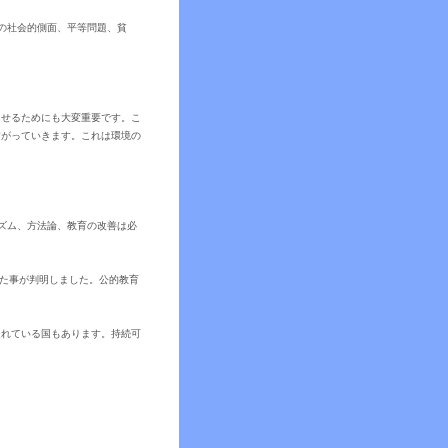
題の社会的側面、平等問題、貧
させるためにも大変重要です。こ
繋がっていきます。これは環境の
。
ズム、方法論、教育の改善は必
した事が判明しました。公的教育
遅れている国もあります。持続可