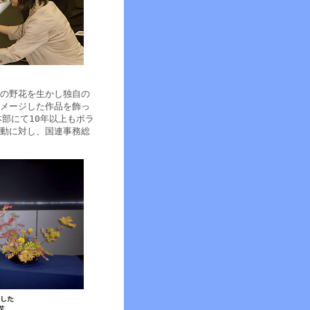
の野花を生かし独自の
メージした作品を飾っ
部にて10年以上もボラ
動に対し、国連事務総