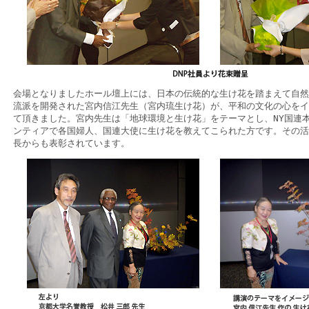
会場となりましたホール壇上には、日本の伝統的な生け花を踏まえて自然
流派を開発された宮内信江先生（宮内琉生け花）が、平和の文化の心をイ
て頂きました。宮内先生は「地球環境と生け花」をテーマとし、NY国連本
ンティアで各国婦人、国連大使に生け花を教えてこられた方です。その活
長からも表彰されています。