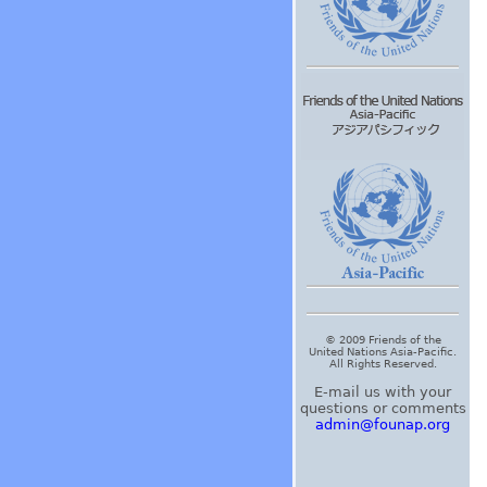
© 2009 Friends of the
United Nations Asia-Pacific.
All Rights Reserved.
E-mail us with your
questions or comments
admin@founap.org