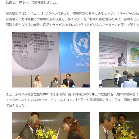
反田ビル1Fホールで開催致しました。
基調講演ではDr.ノエル J.ブラウン代表より『環境問題の解決に必要なビジネスリーダーの
球温暖化、海洋酸化等の環境問題の現状と、多くの人々を「持続可能な生活の為に」参加させる
問題を新たな市場の創造、商品やサービス向上に結び付けるビジネスリーダーの必要性を訴え
また、京都大學名誉教授でUNEP(国連環境計画)科学委員の松井三郎教授にも [地球環境問題に
トックホルムから1992年リオ・デジャネイロまで]と題した基調講演を行って頂き、国連と環
て頂きました。