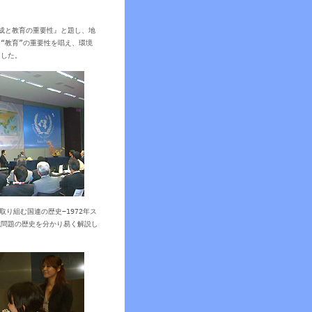
育成と教育の重要性』と題し、地
“教育”の重要性を唱え、環境
ました。
取り組む国連の歴史−1972年ス
境問題の歴史を分かり易く解説し