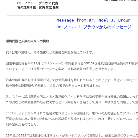
Message from Dr. Noel J. Brown
Dr.ノエル J.ブラウンからのメッセージ
環境問題と人類の未来への挑戦
我々は地球温暖化、海洋酸化などの重要な問題を抱えています。
国連事務総長も今年12月にコペンハーゲンで開催されるCOP15(国連気候変動枠組条約第15回
ています。そこでは世界のリーダーを集め、京都議定書の見直しが行われます。
日本の鳩山首相も環境問題に関しては大変興味を持たれていること感じます。彼は2020年までに
標を第64回国連総会で発表し、世界の場でのデビューを飾りました。
又、もう一つ環境問題を例にとると海洋酸化です。科学者は気候変動が海洋酸化の原因になっ
ゴや貝などの甲殻生物の殻が軟化するという問題を引き起こしており、今後大きな問題として
1992年,リオデジャネイロで最初の地球サミットが開催され、地球への処方箋としてアジェンダ
可能な未来の為の最初の地球レベルの設計図が作成されました。これは、新しいグローバル・
則を定めたものでした。
10年後の2002年は2度目の地球サミットがヨハネスブルグで開催され、必要な政策のフレーム